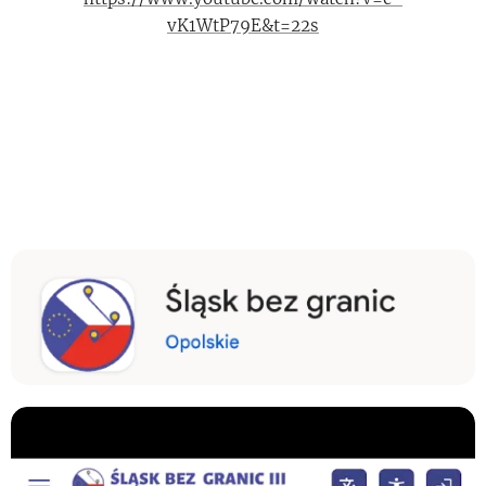
vK1WtP79E&t=22s