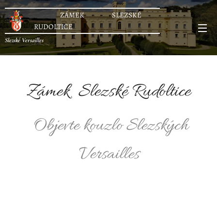
ZÁMEK SLEZSKÉ
RUDOLTICE
Slezské Versailles
Zámek Slezské Rudoltice
Objevte kouzlo Slezských
Versailles