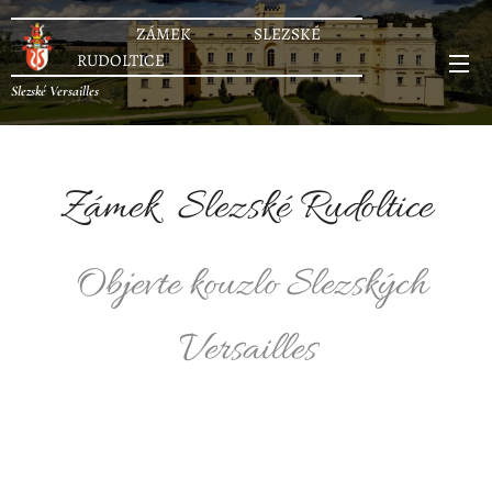
ZÁMEK SLEZSKÉ
RUDOLTICE
Slezské Versailles
Zámek Slezské Rudoltice
Objevte kouzlo Slezských
Versailles