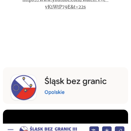
vK1WtP79E&t=22s